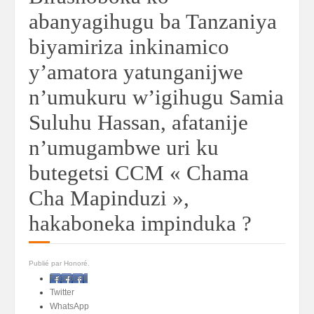
abanyagihugu ba Tanzaniya
biyamiriza inkinamico
y’amatora yatunganijwe
n’umukuru w’igihugu Samia
Suluhu Hassan, afatanije
n’umugambwe uri ku
butegetsi CCM « Chama
Cha Mapinduzi »,
hakaboneka impinduka ?
Publié par Honoré.
Facebook
Twitter
WhatsApp