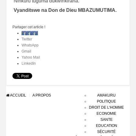
Ninkuru tuguma dukwirikirana.
Vyanditswe na Don de Dieu MBAZUMUTIMA.
Partager cet article !
Facebook
Twitter
WhatsApp
Gmail
Yahoo Mail
LinkedIn
ACCUEIL
A PROPOS
AMAKURU
POLITIQUE
DROIT DE L'HOMME
ECONOMIE
SANTE
EDUCATION
SÉCURITÉ