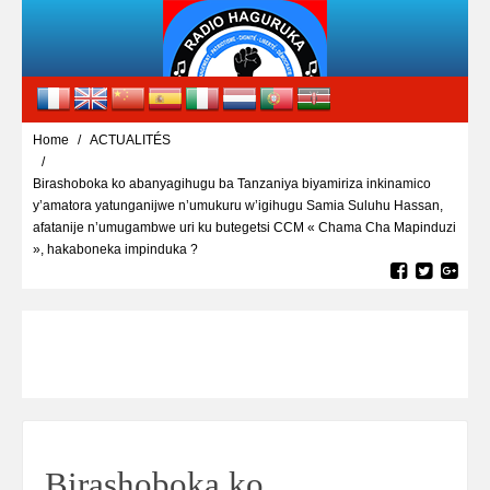
Home
ACTUALITÉS
Birashoboka ko abanyagihugu ba Tanzaniya biyamiriza inkinamico
y’amatora yatunganijwe n’umukuru w’igihugu Samia Suluhu Hassan,
afatanije n’umugambwe uri ku butegetsi CCM « Chama Cha Mapinduzi
», hakaboneka impinduka ?
Birashoboka ko