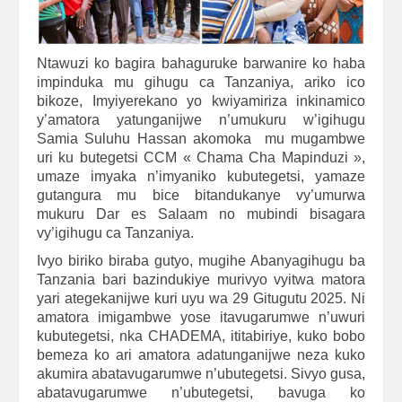
Ntawuzi ko bagira bahaguruke barwanire ko haba
impinduka mu gihugu ca Tanzaniya, ariko ico
bikoze, Imyiyerekano yo kwiyamiriza inkinamico
y’amatora yatunganijwe n’umukuru w’igihugu
Samia Suluhu Hassan akomoka mu mugambwe
uri ku butegetsi CCM « Chama Cha Mapinduzi »,
umaze imyaka n’imyaniko kubutegetsi, yamaze
gutangura mu bice bitandukanye vy’umurwa
mukuru Dar es Salaam no mubindi bisagara
vy’igihugu ca Tanzaniya.
Ivyo biriko biraba gutyo, mugihe Abanyagihugu ba
Tanzania bari bazindukiye murivyo vyitwa matora
yari ategekanijwe kuri uyu wa 29 Gitugutu 2025. Ni
amatora imigambwe yose itavugarumwe n’uwuri
kubutegetsi, nka CHADEMA, ititabiriye, kuko bobo
bemeza ko ari amatora adatunganijwe neza kuko
akumira abatavugarumwe n’ubutegetsi. Sivyo gusa,
abatavugarumwe n’ubutegetsi, bavuga ko