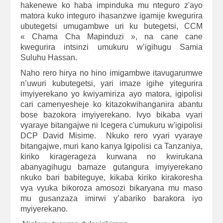
hakenewe ko haba impinduka mu nteguro z'ayo
matora kuko integuro ihasanzwe igamije kwegurira
ubutegetsi umugambwe uri ku butegetsi, CCM
« Chama Cha Mapinduzi », na cane cane
kwegurira intsinzi umukuru w’igihugu Samia
Suluhu Hassan.
Naho rero hirya no hino imigambwe itavugarumwe
n’uwuri kubutegetsi, yari imaze igihe yitegurira
imyiyerekano yo kwiyamiriza ayo matora, igipolisi
cari camenyesheje ko kitazokwihanganira abantu
bose bazokora imyiyerekano. Ivyo bikaba vyari
vyaraye bitangajwe ni Icegera c'umukuru w'igipolisi
DCP David Misime. Nkuko rero vyari vyaraye
bitangajwe, muri kano kanya Igipolisi ca Tanzaniya,
kiriko kiragerageza kurwana no kwirukana
abanyagihugu bamaze gutangura imyiyerekano
nkuko bari babiteguye, kikaba kiriko kirakoresha
vya vyuka bikoroza amosozi bikaryana mu maso
mu gusanzaza imirwi y’abariko barakora iyo
myiyerekano.