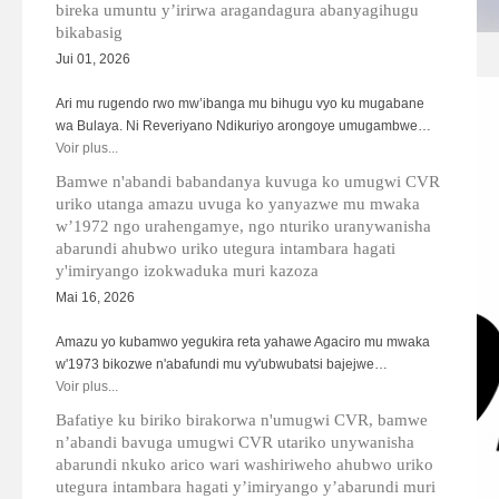
bireka umuntu y’irirwa aragandagura abanyagihugu
bikabasig
HAGU03.jpg
Jui 01, 2026
Ari mu rugendo rwo mw’ibanga mu bihugu vyo ku mugabane
wa Bulaya. Ni Reveriyano Ndikuriyo arongoye umugambwe…
Voir plus...
Bamwe n'abandi babandanya kuvuga ko umugwi CVR
uriko utanga amazu uvuga ko yanyazwe mu mwaka
w’1972 ngo urahengamye, ngo nturiko uranywanisha
abarundi ahubwo uriko utegura intambara hagati
y'imiryango izokwaduka muri kazoza
Mai 16, 2026
Amazu yo kubamwo yegukira reta yahawe Agaciro mu mwaka
w'1973 bikozwe n'abafundi mu vy'ubwubatsi bajejwe…
Voir plus...
Bafatiye ku biriko birakorwa n'umugwi CVR, bamwe
n’abandi bavuga umugwi CVR utariko unywanisha
abarundi nkuko arico wari washiriweho ahubwo uriko
utegura intambara hagati y’imiryango y’abarundi muri