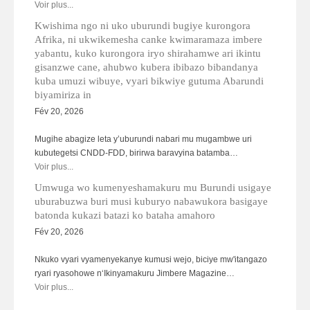
Voir plus...
Kwishima ngo ni uko uburundi bugiye kurongora
Afrika, ni ukwikemesha canke kwimaramaza imbere
yabantu, kuko kurongora iryo shirahamwe ari ikintu
gisanzwe cane, ahubwo kubera ibibazo bibandanya
kuba umuzi wibuye, vyari bikwiye gutuma Abarundi
biyamiriza in
Fév 20, 2026
Mugihe abagize leta y’uburundi nabari mu mugambwe uri
kubutegetsi CNDD-FDD, birirwa baravyina batamba…
Voir plus...
Umwuga wo kumenyeshamakuru mu Burundi usigaye
uburabuzwa buri musi kuburyo nabawukora basigaye
batonda kukazi batazi ko bataha amahoro
Fév 20, 2026
Nkuko vyari vyamenyekanye kumusi wejo, biciye mw'itangazo
ryari ryasohowe n‘Ikinyamakuru Jimbere Magazine…
Voir plus...