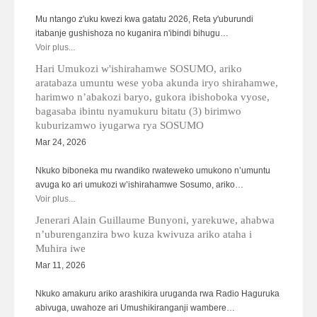
Mu ntango z'uku kwezi kwa gatatu 2026, Reta y'uburundi
itabanje gushishoza no kuganira n'ibindi bihugu…
Voir plus...
Hari Umukozi w'ishirahamwe SOSUMO, ariko
aratabaza umuntu wese yoba akunda iryo shirahamwe,
harimwo n’abakozi baryo, gukora ibishoboka vyose,
bagasaba ibintu nyamukuru bitatu (3) birimwo
kuburizamwo iyugarwa rya SOSUMO
Mar 24, 2026
Nkuko biboneka mu rwandiko rwateweko umukono n’umuntu
avuga ko ari umukozi w’ishirahamwe Sosumo, ariko…
Voir plus...
Jenerari Alain Guillaume Bunyoni, yarekuwe, ahabwa
n’uburenganzira bwo kuza kwivuza ariko ataha i
Muhira iwe
Mar 11, 2026
Nkuko amakuru ariko arashikira uruganda rwa Radio Haguruka
abivuga, uwahoze ari Umushikiranganji wambere…