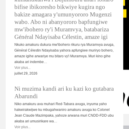
bifise ibikoresho bikwiye kugira ngo
bakize amagara y'umunyororo Mugenzi
wabo. Abo ni abanyororo bapfungiwe
mw'ibohero ry'i Muramvya, batabariza
Général Ndayisaba Célestin, amaze igi
Nkuko amakuru dukura mw'ibohero rikuru rya Muramvya avuga,
Général Célestin Ndayisaba yahora apfungiwe muriryo bohero,
amaze igihe arwariye mu bitaro vy'i Muramvya. Muri kino gihe
akaba ari indembe…
Voir plus...
juillet 29, 2026
Ni muzima kandi ari ku kazi ko gutabara
Abarundi
Niko amakuru ava muhari Red-Tabara avuga, inyuma yaho
hakwirakwijwe ku mbugahwaniro amakuru avuga ko Colonel
Jean Claude Mazimpaka, yahoze arwana muri CNDD-FDD ubu
HAGU04.jpg
akaba ari umusirikare wa…
Voir plus...