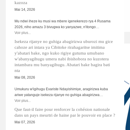
kazoza
Mai 14, 2026
Mu ndwi iheze ku musi wa mbere igenekerezo rya 4 Rusama
2026, niho amazu 3 bivugwa ko yanyazwe, n'itongo…
Voir plus...
HAGU05.jpg
Isekeza rijanye no guhiga abagirizwa uburozi mu gice
cahoze ari intara ya Cibitoke rirahagaritse imitima
y'abatari bake, ngo kuko rigiye gutuma umubano
w'abanyagihugu umera nabi ibishobora no kuzotera
intambara mu banyagihugu. Abatari bake bagira bati
nta
Mai 08, 2026
Umukuru w'igihugu Evariste Ndayishimiye, aragirizwa kuba
ariwe yatanguje isekeza rijanye no guhiga abagirizwa…
Voir plus...
Que faut-il faire pour renforcer la cohésion nationale
dans un pays meurtri de haine par le pouvoir en place ?
Mai 07, 2026