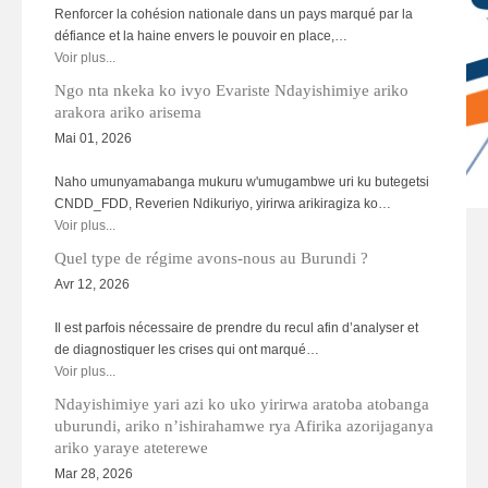
Renforcer la cohésion nationale dans un pays marqué par la
défiance et la haine envers le pouvoir en place,…
Voir plus...
Ngo nta nkeka ko ivyo Evariste Ndayishimiye ariko
arakora ariko arisema
Mai 01, 2026
Naho umunyamabanga mukuru w'umugambwe uri ku butegetsi
CNDD_FDD, Reverien Ndikuriyo, yirirwa arikiragiza ko…
HAGU06.jpg
Voir plus...
Quel type de régime avons-nous au Burundi ?
Avr 12, 2026
Il est parfois nécessaire de prendre du recul afin d’analyser et
de diagnostiquer les crises qui ont marqué…
Voir plus...
Ndayishimiye yari azi ko uko yirirwa aratoba atobanga
uburundi, ariko n’ishirahamwe rya Afirika azorijaganya
ariko yaraye ateterewe
Mar 28, 2026