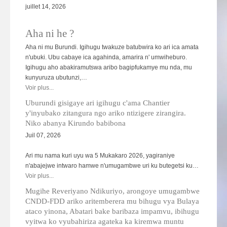
juillet 14, 2026
Aha ni he ?
Aha ni mu Burundi. Igihugu twakuze batubwira ko ari ica amata
n'ubuki. Ubu cabaye ica agahinda, amarira n' umwiheburo.
Igihugu aho abakiramutswa aribo bagipfukamye mu nda, mu
kunyuruza ubutunzi,…
Voir plus...
Uburundi gisigaye ari igihugu c'ama Chantier
y'inyubako zitangura ngo ariko ntizigere zirangira.
Niko abanya Kirundo babibona
Juil 07, 2026
Ari mu nama kuri uyu wa 5 Mukakaro 2026, yagiraniye
n'abajejwe intwaro hamwe n'umugambwe uri ku butegetsi ku…
Voir plus...
Mugihe Reveriyano Ndikuriyo, arongoye umugambwe
CNDD-FDD ariko aritemberera mu bihugu vya Bulaya
ataco yinona, Abatari bake baribaza impamvu, ibihugu
vyitwa ko vyubahiriza agateka ka kiremwa muntu