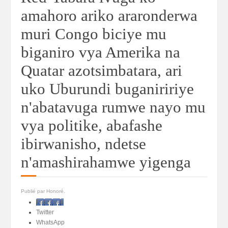
amahoro ariko araronderwa
muri Congo biciye mu
biganiro vya Amerika na
Quatar azotsimbatara, ari
uko Uburundi buganiririye
n'abatavuga rumwe nayo mu
vya politike, abafashe
ibirwanisho, ndetse
n'amashirahamwe yigenga
Publié par Honoré.
Facebook
Twitter
WhatsApp