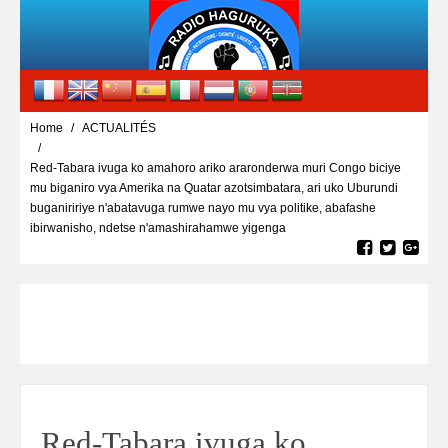
Home
ACTUALITÉS
Red-Tabara ivuga ko amahoro ariko araronderwa muri Congo biciye
mu biganiro vya Amerika na Quatar azotsimbatara, ari uko Uburundi
buganiririye n'abatavuga rumwe nayo mu vya politike, abafashe
ibirwanisho, ndetse n'amashirahamwe yigenga
Red-Tabara ivuga ko