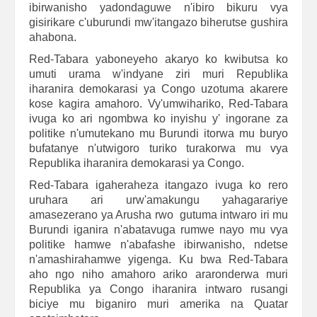
ibirwanisho yadondaguwe n'ibiro bikuru vya
gisirikare c'uburundi mw'itangazo biherutse gushira
ahabona.
Red-Tabara yaboneyeho akaryo ko kwibutsa ko
umuti urama w'indyane ziri muri Republika
iharanira demokarasi ya Congo uzotuma akarere
kose kagira amahoro. Vy'umwihariko, Red-Tabara
ivuga ko ari ngombwa ko inyishu y' ingorane za
politike n'umutekano mu Burundi itorwa mu buryo
bufatanye n'utwigoro turiko turakorwa mu vya
Republika iharanira demokarasi ya Congo.
Red-Tabara igaheraheza itangazo ivuga ko rero
uruhara ari urw'amakungu yahagarariye
amasezerano ya Arusha rwo gutuma intwaro iri mu
Burundi iganira n'abatavuga rumwe nayo mu vya
politike hamwe n'abafashe ibirwanisho, ndetse
n'amashirahamwe yigenga. Ku bwa Red-Tabara
aho ngo niho amahoro ariko araronderwa muri
Republika ya Congo iharanira intwaro rusangi
biciye mu biganiro muri amerika na Quatar