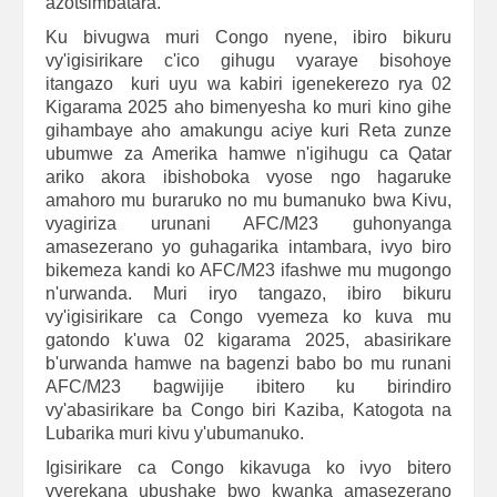
azotsimbatara.
Ku bivugwa muri Congo nyene, ibiro bikuru
vy'igisirikare c'ico gihugu vyaraye bisohoye
itangazo kuri uyu wa kabiri igenekerezo rya 02
Kigarama 2025 aho bimenyesha ko muri kino gihe
gihambaye aho amakungu aciye kuri Reta zunze
ubumwe za Amerika hamwe n'igihugu ca Qatar
ariko akora ibishoboka vyose ngo hagaruke
amahoro mu buraruko no mu bumanuko bwa Kivu,
vyagiriza urunani AFC/M23 guhonyanga
amasezerano yo guhagarika intambara, ivyo biro
bikemeza kandi ko AFC/M23 ifashwe mu mugongo
n'urwanda. Muri iryo tangazo, ibiro bikuru
vy'igisirikare ca Congo vyemeza ko kuva mu
gatondo k'uwa 02 kigarama 2025, abasirikare
b'urwanda hamwe na bagenzi babo bo mu runani
AFC/M23 bagwijije ibitero ku birindiro
vy'abasirikare ba Congo biri Kaziba, Katogota na
Lubarika muri kivu y'ubumanuko.
Igisirikare ca Congo kikavuga ko ivyo bitero
vyerekana ubushake bwo kwanka amasezerano