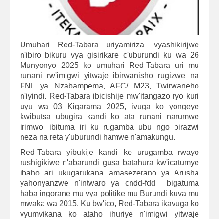
Umuhari Red-Tabara uriyamiriza ivyashikirijwe
n'ibiro bikuru vya gisirikare c'uburundi ku wa 26
Munyonyo 2025 ko umuhari Red-Tabara uri mu
runani rw'imigwi yitwaje ibirwanisho rugizwe na
FNL ya Nzabampema, AFC/ M23, Twirwaneho
n'iyindi. Red-Tabara ibicishije mw'itangazo ryo kuri
uyu wa 03 Kigarama 2025, ivuga ko yongeye
kwibutsa ubugira kandi ko ata runani narumwe
irimwo, ibituma iri ku rugamba ubu ngo birazwi
neza na reta y'uburundi hamwe n'amakungu.
Red-Tabara yibukije kandi ko urugamba rwayo
rushigikiwe n'abarundi gusa batahura kw'icatumye
ibaho ari ukugarukana amasezerano ya Arusha
yahonyanzwe n'intwaro ya cndd-fdd bigatuma
haba ingorane mu vya politike mu Burundi kuva mu
mwaka wa 2015. Ku bw'ico, Red-Tabara ikavuga ko
vyumvikana ko ataho ihuriye n'imigwi yitwaje