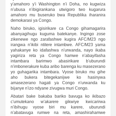
y'amahoro y'i Washington n'i Doha, no kugwiza
n'ubusa n'ibigirankana utwigoro two kugarura
amahoro mu buseruko bwa Republika iharanira
demokarasi ya Congo.
Naho biruko, igisirikare ca Congo gihamagarira
abanyagihugu kuguma batekanye. Ingingo zose
zikenewe ngo zarafashwe kugira AFC/M23 ngo
irangwa n'ikibi ntitere intambwe.
AFC/M23 yama
yahakanye ko idafashwa n'urwanda, nayo ikaba
yagiriza reta ya Congo hamwe n'abayifasha
intambara barimwo abasirikare b'uburundi
n'imbonerakure kuba aribo barenga ku masezerano
yo guhagarika intambara. Vyose biruko mu gihe
aho bukera bitegekanijwe ko hasinywa
amasezerano hagati ya Congo n'urwanda ku
bijanye n'izo ndyane zivugwa muri Congo.
Abatari bake bakaba bariko bavuga ko ikibazo
c'umutekano w'akarere gikwiye kwicarirwa
n'ibihugu vyose biri mu karere, uburundi
n'abatavuga rumwe na reta, amashirahamwe